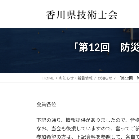
コ
ナ
ン
ビ
テ
ゲ
ン
ー
ツ
シ
へ
ョ
「第12回 防
ス
ン
キ
に
ッ
移
プ
動
HOME
お知らせ・新着情報
お知らせ
「第12回
会員各位
下記の通り、情報提供がありましたので、皆
なお、当会も後援していますので、奮ってご
参加希望の方は、下記資料を参照して、各自