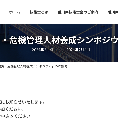
ホーム
技術士とは
香川県技術士会のご案内
香川
災・危機管理人材養成シンポ
最
2024年2月6日
2024年2月6日
終
更
新
日
 防災・危機管理人材養成シンポジウム」のご案内
時
:
様にお知らせいたします。
参加ください。
で申込みください。