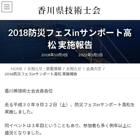
コ
ナ
ン
ビ
テ
ゲ
ン
ー
ツ
シ
2018防災フェスinサンポート高
へ
ョ
ス
ン
松 実施報告
キ
に
ッ
移
最
2018年10月9日
2022年1月5日
終
プ
動
更
新
HOME
お知らせ・新着情報
お知らせ
会員の方
日
時
2018防災フェスinサンポート高松 実施報告
:
香川県技術士会会員各位
去る平成３０年９月２２日（土）、防災フェスinサンポート高松を
実施しました。
同イベントは３年目ということもあり、参加者も多く例年以上に
盛況となりました。