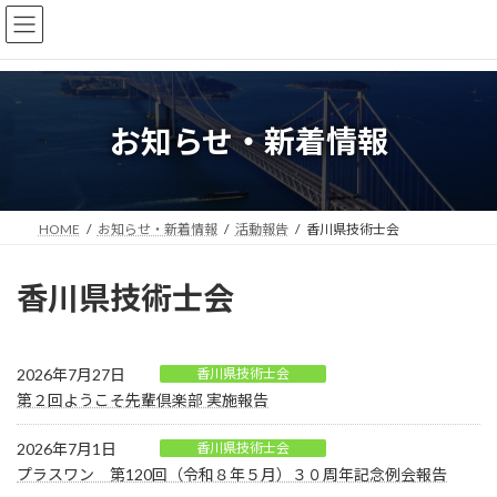
コ
ナ
ン
ビ
テ
ゲ
ン
ー
ツ
シ
へ
ョ
お知らせ・新着情報
ス
ン
キ
に
ッ
移
プ
動
HOME
お知らせ・新着情報
活動報告
香川県技術士会
香川県技術士会
2026年7月27日
香川県技術士会
第２回ようこそ先輩倶楽部 実施報告
2026年7月1日
香川県技術士会
プラスワン 第120回（令和８年５月）３０周年記念例会報告